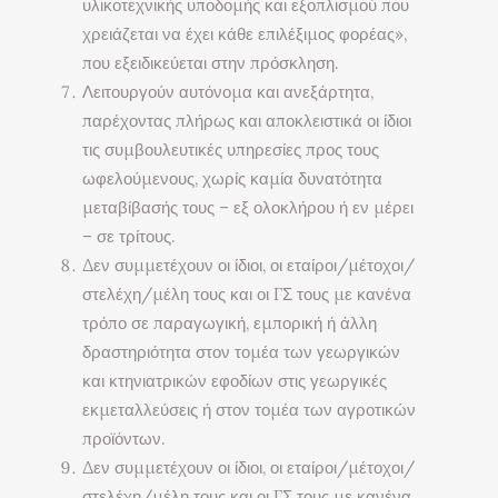
υλικοτεχνικής υποδομής και εξοπλισμού που
χρειάζεται να έχει κάθε επιλέξιμος φορέας»,
που εξειδικεύεται στην πρόσκληση.
Λειτουργούν αυτόνομα και ανεξάρτητα,
παρέχοντας πλήρως και αποκλειστικά οι ίδιοι
τις συμβουλευτικές υπηρεσίες προς τους
ωφελούμενους, χωρίς καμία δυνατότητα
μεταβίβασής τους – εξ ολοκλήρου ή εν μέρει
– σε τρίτους.
Δεν συμμετέχουν οι ίδιοι, οι εταίροι/μέτοχοι/
στελέχη/μέλη τους και οι ΓΣ τους με κανένα
τρόπο σε παραγωγική, εμπορική ή άλλη
δραστηριότητα στον τομέα των γεωργικών
και κτηνιατρικών εφοδίων στις γεωργικές
εκμεταλλεύσεις ή στον τομέα των αγροτικών
προϊόντων.
Δεν συμμετέχουν οι ίδιοι, οι εταίροι/μέτοχοι/
στελέχη/μέλη τους και οι ΓΣ τους με κανένα