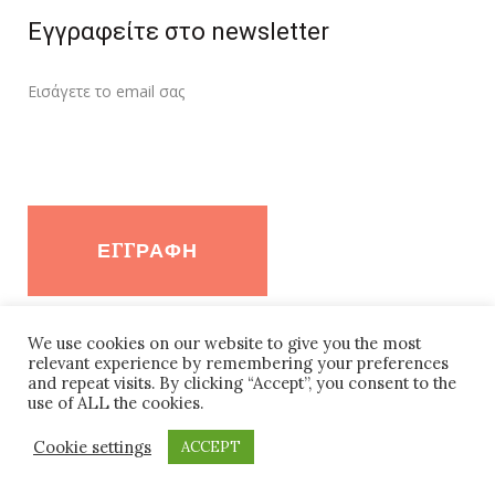
Εγγραφείτε στο newsletter
Εισάγετε τo email σας
We use cookies on our website to give you the most
Follow Farmer Secret
relevant experience by remembering your preferences
and repeat visits. By clicking “Accept”, you consent to the
use of ALL the cookies.
Cookie settings
ACCEPT