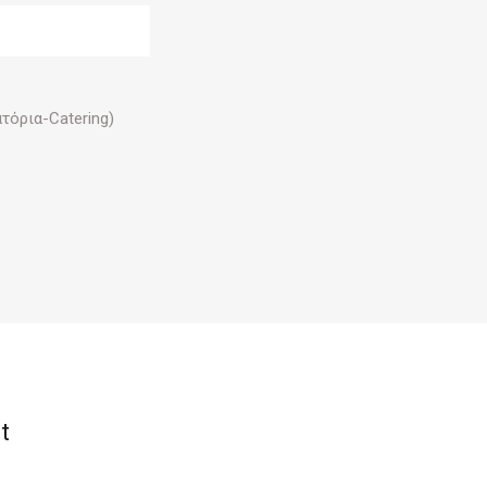
τόρια-Catering)
t