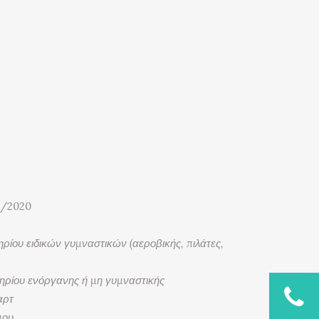
1/2020
ίου ειδικών γυμναστικών (αεροβικής, πιλάτες,
ρίου ενόργανης ή μη γυμναστικής
αρτ
που