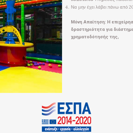
Να μην έχει λάβει πάνω από 20
Μόνη Απαίτηση: Η επιχείρησ
δραστηριότητα για διάστημ
χρηματοδότησής της,