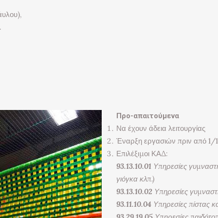
άυλου),
.
Προ-απαιτούμενα
Να έχουν άδεια λειτουργίας
Έναρξη εργασιών πριν από 1/
Επιλέξιμοι ΚΑΔ:
93.13.10.01
Υπηρεσίες γυμναστηρ
γιόγκα κλπ.)
93.13.10.02
Υπηρεσίες γυμναστη
93.11.10.04
Υπηρεσίες πίστας κ
93.29.19.05
Υπηρεσίες παιδότο