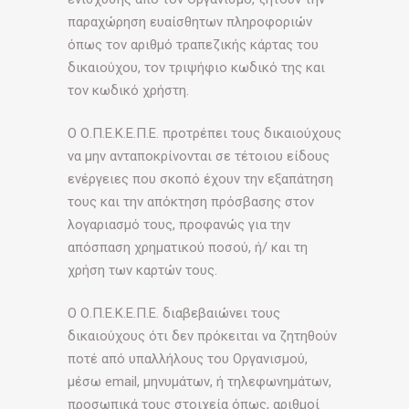
παραχώρηση ευαίσθητων πληροφοριών
όπως τον αριθμό τραπεζικής κάρτας του
δικαιούχου, τον τριψήφιο κωδικό της και
τον κωδικό χρήστη.
Ο Ο.Π.Ε.Κ.Ε.Π.Ε. προτρέπει τους δικαιούχους
να μην ανταποκρίνονται σε τέτοιου είδους
ενέργειες που σκοπό έχουν την εξαπάτηση
τους και την απόκτηση πρόσβασης στον
λογαριασμό τους, προφανώς για την
απόσπαση χρηματικού ποσού, ή/ και τη
χρήση των καρτών τους.
Ο Ο.Π.Ε.Κ.Ε.Π.Ε. διαβεβαιώνει τους
δικαιούχους ότι δεν πρόκειται να ζητηθούν
ποτέ από υπαλλήλους του Οργανισμού,
μέσω email, μηνυμάτων, ή τηλεφωνημάτων,
προσωπικά τους στοιχεία όπως, αριθμοί