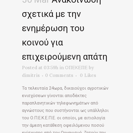
σχετικά με την
ενημέρωση του
κοινού για
επιχειρούμενη απάτη
Posted at 03:59h
in
ΟΠΕΚΕΠΕ
by
dimitris
0 Comments
0
Likes
Τα τελευταία 24ωρα, δικαιούχοι αγροτικών
ενισχύσεων γίνονται αποδέκτες
παραπλανητικών τηλεφωνημάτων από
αγνώστους που συστήνονται ως υπάλληλοι
του Ο.Π.Ε.Κ.Ε.Π.Ε. οι οποίοι, με αιτιολογία
την άμεση κατάθεση οφειλόμενου ποσού
ενίσχυσης από τον Οργανισμό, ζητούν την